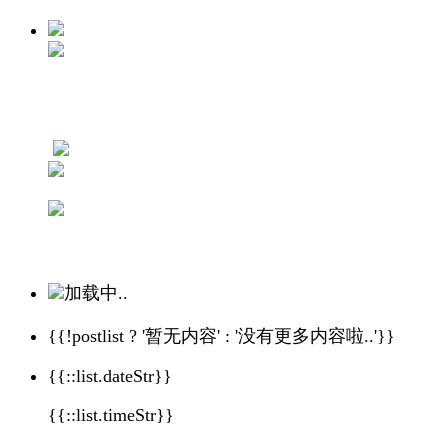
加载中..
{{!postlist ? '暂无内容' : '没有更多内容啦..'}}
{{::list.dateStr}}
{{::list.timeStr}}