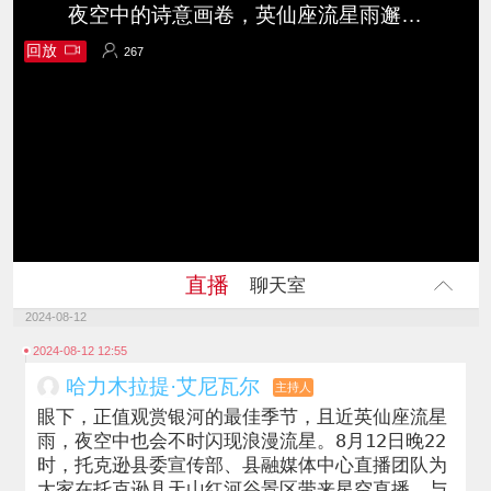
夜空中的诗意画卷，英仙座流星雨邂逅托克逊县天山红河谷浪漫星空！
回放
267
267
直播
聊天室
2024-08-12
2024-08-12 12:55
哈力木拉提·艾尼瓦尔
主持人
眼下，正值观赏银河的最佳季节，且近英仙座流星
雨，夜空中也会不时闪现浪漫流星。8月12日晚22
时，托克逊县委宣传部、县融媒体中心直播团队为
大家在托克逊县天山红河谷景区带来星空直播，与