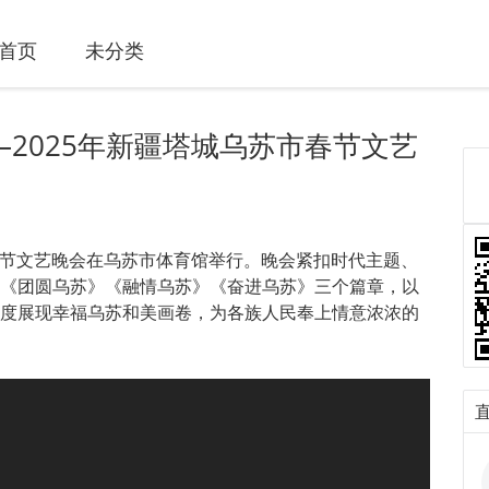
首页
未分类
—2025年新疆塔城乌苏市春节文艺
年春节文艺晚会在乌苏市体育馆举行。晚会紧扣时代主题、
《团圆乌苏》《融情乌苏》《奋进乌苏》三个篇章，以
度展现幸福乌苏和美画卷，为各族人民奉上情意浓浓的