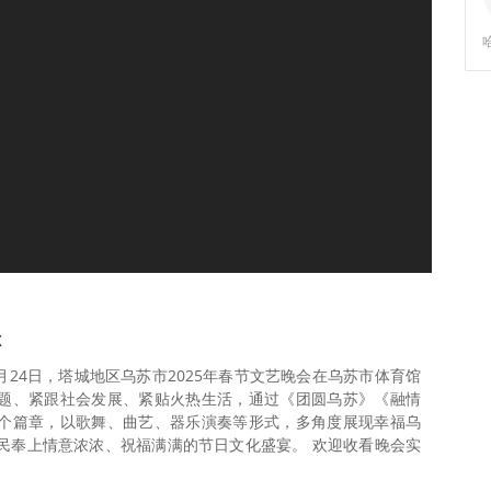
尔
月24日，塔城地区乌苏市2025年春节文艺晚会在乌苏市体育馆
题、紧跟社会发展、紧贴火热生活，通过《团圆乌苏》《融情
个篇章，以歌舞、曲艺、器乐演奏等形式，多角度展现幸福乌
民奉上情意浓浓、祝福满满的节日文化盛宴。 欢迎收看晚会实