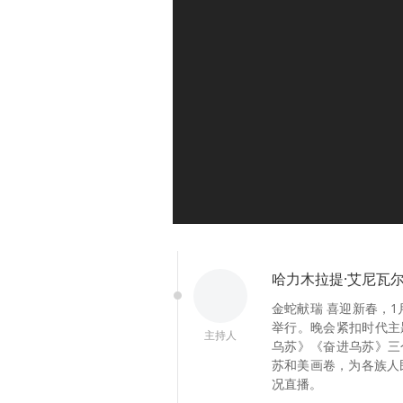
哈力木拉提·艾尼瓦
金蛇献瑞 喜迎新春，1
举行。晚会紧扣时代主
主持人
乌苏》《奋进乌苏》三
苏和美画卷，为各族人
况直播。