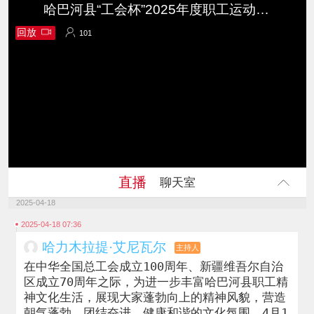
哈巴河县“工会杯”2025年度职工运动会开幕式
回放
101
101
直播
聊天室
2025-04-18
2025-04-18 07:36
哈力木拉提·艾尼瓦尔
主持人
在中华全国总工会成立100周年、新疆维吾尔自治
区成立70周年之际，为进一步丰富哈巴河县职工精
神文化生活，展现大家蓬勃向上的精神风貌，营造
朝气蓬勃、团结奋进、健康和谐的文化氛围，4月1