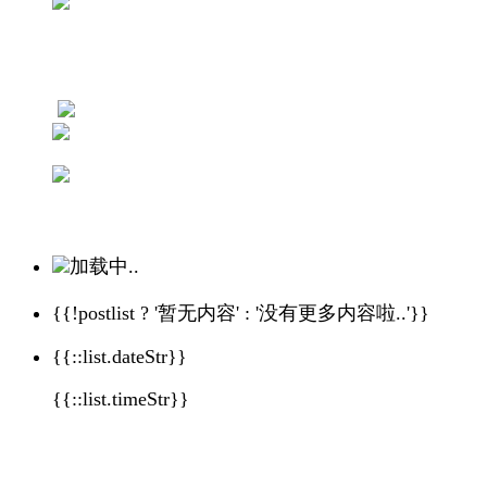
加载中..
{{!postlist ? '暂无内容' : '没有更多内容啦..'}}
{{::list.dateStr}}
{{::list.timeStr}}