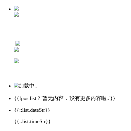
加载中..
{{!postlist ? '暂无内容' : '没有更多内容啦..'}}
{{::list.dateStr}}
{{::list.timeStr}}