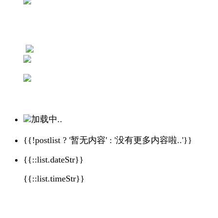
加载中..
{{!postlist ? '暂无内容' : '没有更多内容啦..'}}
{{::list.dateStr}}
{{::list.timeStr}}