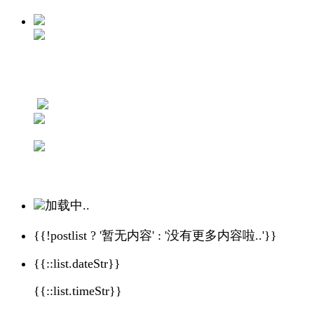
加载中..
{{!postlist ? '暂无内容' : '没有更多内容啦..'}}
{{::list.dateStr}}
{{::list.timeStr}}